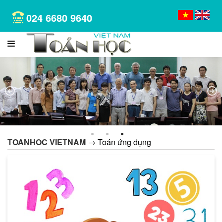
024 6680 9640
1
2
3
TOANHOC VIETNAM
→
Toán ứng dụng